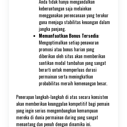
Anda tidak hanya mengandalkan
keberuntungan saja melainkan
menggunakan perencanaan yang terukur
guna menjaga stabilitas keuangan dalam
jangka panjang.
Memanfaatkan Bonus Tersedia
:
Mengoptimalkan setiap penawaran
promosi atau bonus harian yang
diberikan oleh situs akan memberikan
suntikan modal tambahan yang sangat
berarti untuk memperluas durasi
permainan serta meningkatkan
probabilitas meraih kemenangan besar.
Penerapan langkah-langkah di atas secara konsisten
akan memberikan keunggulan kompetitif bagi pemain
yang ingin serius mengembangkan kemampuan
mereka di dunia permainan daring yang sangat
menantang dan penuh dengan dinamika ini.