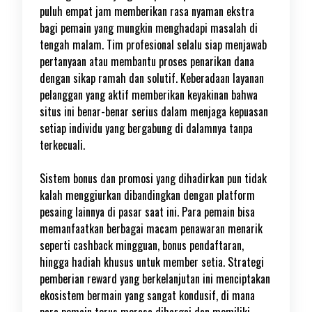
puluh empat jam memberikan rasa nyaman ekstra
bagi pemain yang mungkin menghadapi masalah di
tengah malam. Tim profesional selalu siap menjawab
pertanyaan atau membantu proses penarikan dana
dengan sikap ramah dan solutif. Keberadaan layanan
pelanggan yang aktif memberikan keyakinan bahwa
situs ini benar-benar serius dalam menjaga kepuasan
setiap individu yang bergabung di dalamnya tanpa
terkecuali.
Sistem bonus dan promosi yang dihadirkan pun tidak
kalah menggiurkan dibandingkan dengan platform
pesaing lainnya di pasar saat ini. Para pemain bisa
memanfaatkan berbagai macam penawaran menarik
seperti cashback mingguan, bonus pendaftaran,
hingga hadiah khusus untuk member setia. Strategi
pemberian reward yang berkelanjutan ini menciptakan
ekosistem bermain yang sangat kondusif, di mana