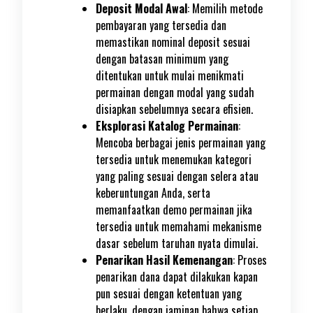
Deposit Modal Awal
: Memilih metode
pembayaran yang tersedia dan
memastikan nominal deposit sesuai
dengan batasan minimum yang
ditentukan untuk mulai menikmati
permainan dengan modal yang sudah
disiapkan sebelumnya secara efisien.
Eksplorasi Katalog Permainan
:
Mencoba berbagai jenis permainan yang
tersedia untuk menemukan kategori
yang paling sesuai dengan selera atau
keberuntungan Anda, serta
memanfaatkan demo permainan jika
tersedia untuk memahami mekanisme
dasar sebelum taruhan nyata dimulai.
Penarikan Hasil Kemenangan
: Proses
penarikan dana dapat dilakukan kapan
pun sesuai dengan ketentuan yang
berlaku, dengan jaminan bahwa setiap