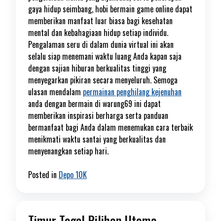
gaya hidup seimbang, hobi bermain game online dapat
memberikan manfaat luar biasa bagi kesehatan
mental dan kebahagiaan hidup setiap individu.
Pengalaman seru di dalam dunia virtual ini akan
selalu siap menemani waktu luang Anda kapan saja
dengan sajian hiburan berkualitas tinggi yang
menyegarkan pikiran secara menyeluruh. Semoga
ulasan mendalam
permainan penghilang kejenuhan
anda dengan bermain di warung69 ini dapat
memberikan inspirasi berharga serta panduan
bermanfaat bagi Anda dalam menemukan cara terbaik
menikmati waktu santai yang berkualitas dan
menyenangkan setiap hari.
Posted in
Depo 10K
Timur Togel Pilihan Utama