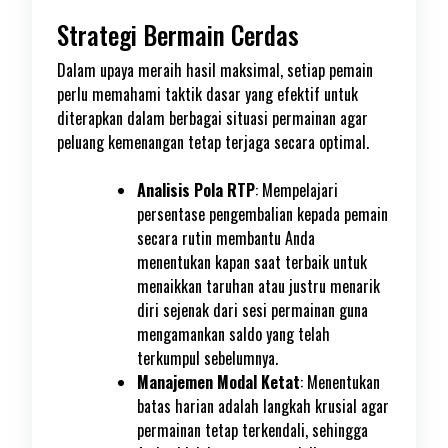
Strategi Bermain Cerdas
Dalam upaya meraih hasil maksimal, setiap pemain
perlu memahami taktik dasar yang efektif untuk
diterapkan dalam berbagai situasi permainan agar
peluang kemenangan tetap terjaga secara optimal.
Analisis Pola RTP
: Mempelajari
persentase pengembalian kepada pemain
secara rutin membantu Anda
menentukan kapan saat terbaik untuk
menaikkan taruhan atau justru menarik
diri sejenak dari sesi permainan guna
mengamankan saldo yang telah
terkumpul sebelumnya.
Manajemen Modal Ketat
: Menentukan
batas harian adalah langkah krusial agar
permainan tetap terkendali, sehingga