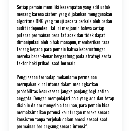
Setiap pemain memiliki kesempatan yang adil untuk
menang karena sistem yang dijalankan menggunakan
algoritma RNG yang teruji secara berkala oleh badan
audit independen. Hal ini menjamin bahwa setiap
putaran permainan bersifat acak dan tidak dapat
dimanipulasi oleh pihak manapun, memberikan rasa
tenang kepada para pemain bahwa keberuntungan
mereka benar-benar bergantung pada strategi serta
faktor hoki pribadi saat bermain.
Penguasaan terhadap mekanisme permainan
merupakan kunci utama dalam meningkatkan
probabilitas kesuksesan jangka panjang bagi setiap
anggota. Dengan mempelajari pola yang ada dan tetap
disiplin dalam mengelola taruhan, para pemain bisa
memaksimalkan potensi keuntungan mereka secara
konsisten tanpa terjebak dalam emosi sesaat saat
permainan berlangsung secara intensif.