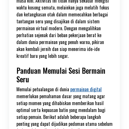
masa kini. Aktivitas ini tidak hanya sekadar mengisi
waktu kosong semata, melainkan juga melatih fokus
dan ketangkasan otak dalam memecahkan berbagai
tantangan seru yang disajikan di dalam sistem
permainan virtual modern. Dengan mengalihkan
perhatian sejenak dari beban pekerjaan berat ke
dalam dunia permainan yang penuh warna, pikiran
akan kembali jernih dan siap menerima ide-ide
kreatif baru yang lebih segar.
Panduan Memulai Sesi Bermain
Seru
Memulai petualangan di dunia
permainan digital
memerlukan pemahaman dasar yang matang agar
setiap momen yang dihabiskan memberikan hasil
optimal serta kepuasan batin yang mendalam bagi
setiap pemain. Berikut adalah beberapa langkah
penting yang dapat dijadikan pedoman utama sebelum