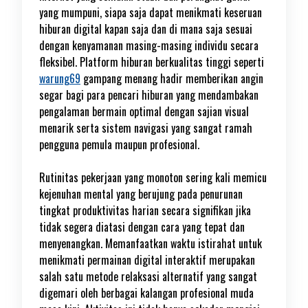
yang mumpuni, siapa saja dapat menikmati keseruan
hiburan digital kapan saja dan di mana saja sesuai
dengan kenyamanan masing-masing individu secara
fleksibel. Platform hiburan berkualitas tinggi seperti
warung69
gampang menang hadir memberikan angin
segar bagi para pencari hiburan yang mendambakan
pengalaman bermain optimal dengan sajian visual
menarik serta sistem navigasi yang sangat ramah
pengguna pemula maupun profesional.
Rutinitas pekerjaan yang monoton sering kali memicu
kejenuhan mental yang berujung pada penurunan
tingkat produktivitas harian secara signifikan jika
tidak segera diatasi dengan cara yang tepat dan
menyenangkan. Memanfaatkan waktu istirahat untuk
menikmati permainan digital interaktif merupakan
salah satu metode relaksasi alternatif yang sangat
digemari oleh berbagai kalangan profesional muda