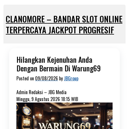
Skip
to
CLANOMORE – BANDAR SLOT ONLINE
content
TERPERCAYA JACKPOT PROGRESIF
Hilangkan Kejenuhan Anda
Dengan Bermain Di Warung69
Posted on
09/08/2026
by
JBGroup
Admin Redaksi –
JBG Media
Minggu, 9 Agustus 2026 18:15 WIB