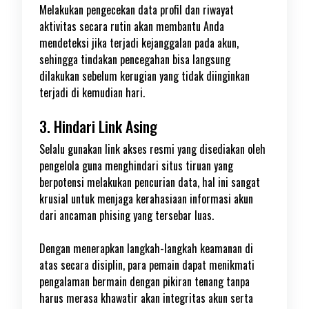
Melakukan pengecekan data profil dan riwayat
aktivitas secara rutin akan membantu Anda
mendeteksi jika terjadi kejanggalan pada akun,
sehingga tindakan pencegahan bisa langsung
dilakukan sebelum kerugian yang tidak diinginkan
terjadi di kemudian hari.
3. Hindari Link Asing
Selalu gunakan link akses resmi yang disediakan oleh
pengelola guna menghindari situs tiruan yang
berpotensi melakukan pencurian data, hal ini sangat
krusial untuk menjaga kerahasiaan informasi akun
dari ancaman phising yang tersebar luas.
Dengan menerapkan langkah-langkah keamanan di
atas secara disiplin, para pemain dapat menikmati
pengalaman bermain dengan pikiran tenang tanpa
harus merasa khawatir akan integritas akun serta